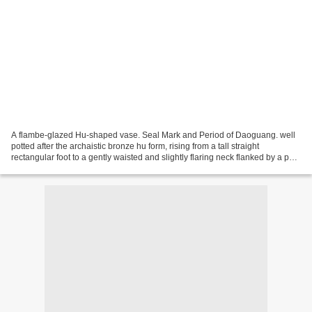
A flambe-glazed Hu-shaped vase. Seal Mark and Period of Daoguang. well
potted after the archaistic bronze hu form, rising from a tall straight
rectangular foot to a gently waisted and slightly flaring neck flanked by a pair
of rectangular handles, covered...