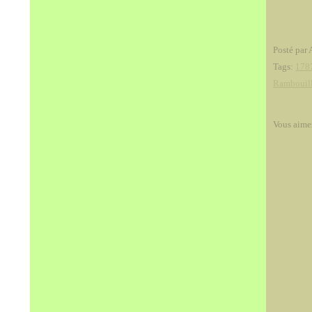
Posté par 
Tags:
178
Rambouill
Vous aime