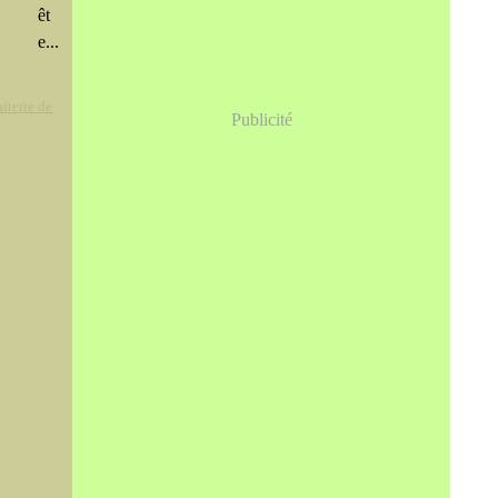
êt
e...
aiterie de
Publicité