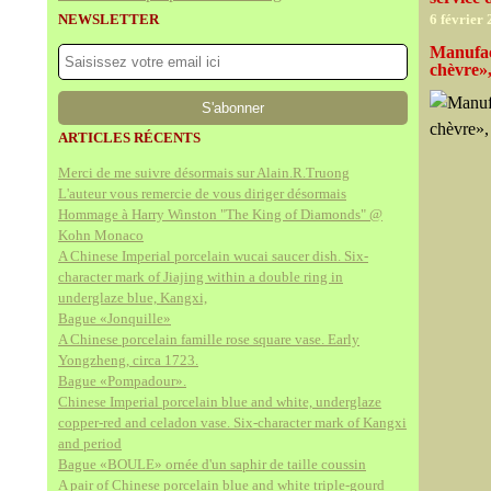
NEWSLETTER
6 février
Manufact
chèvre»,
ARTICLES RÉCENTS
Merci de me suivre désormais sur Alain.R.Truong
L'auteur vous remercie de vous diriger désormais
Hommage à Harry Winston "The King of Diamonds" @
Kohn Monaco
A Chinese Imperial porcelain wucai saucer dish. Six-
character mark of Jiajing within a double ring in
underglaze blue, Kangxi,
Bague «Jonquille»
A Chinese porcelain famille rose square vase. Early
Yongzheng, circa 1723.
Bague «Pompadour».
Chinese Imperial porcelain blue and white, underglaze
copper-red and celadon vase. Six-character mark of Kangxi
and period
Bague «BOULE» ornée d'un saphir de taille coussin
A pair of Chinese porcelain blue and white triple-gourd