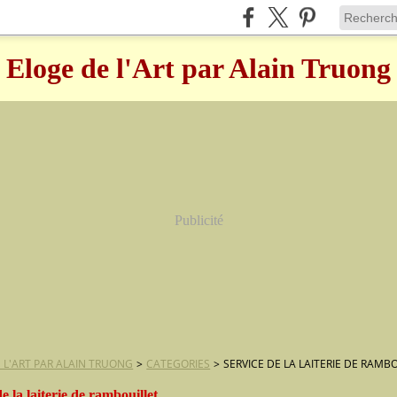
Eloge de l'Art par Alain Truong
Publicité
 L'ART PAR ALAIN TRUONG
>
CATEGORIES
>
SERVICE DE LA LAITERIE DE RAMB
de la laiterie de rambouillet