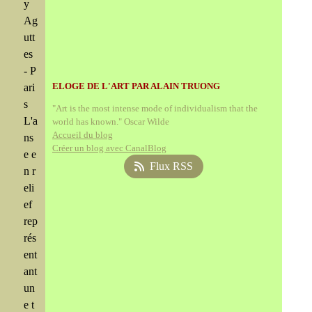
y
Ag
utt
es
- P
ELOGE DE L'ART PAR ALAIN TRUONG
ari
s
"Art is the most intense mode of individualism that the
L'a
world has known." Oscar Wilde
Accueil du blog
ns
Créer un blog avec CanalBlog
e e
Flux RSS
n r
eli
ef
rep
rés
ent
ant
un
e t