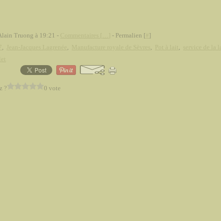
Alain Truong à 19:21 -
Commentaires [
…
]
- Permalien [
#
]
7
,
Jean-Jacques Lagrenée
,
Manufacture royale de Sèvres
,
Pot à lait
,
service de la l
et
z ?
0 vote