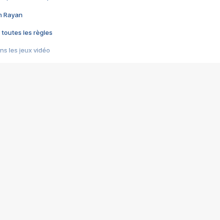
im Rayan
 toutes les règles
s les jeux vidéo
us choquant de Rockstar ? - Le scandale BULLY
e plus moche de Steam
du RÊVE tourne au CAUCHEMAR
pendant 8 heures
it… à tort
umiliés par un jeu vidéo
ire - Final Fantasy 8
ti un empire - Age of Empires
story DOFUS