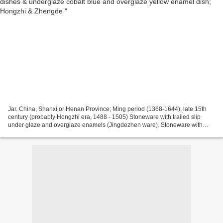
Jar. China, Shanxi or Henan Province; Ming period (1368-1644), late 15th
century (probably Hongzhi era, 1488 - 1505) Stoneware with trailed slip
under glaze and overglaze enamels (Jingdezhen ware). Stoneware with
trailed slip under glaze and overglaze...