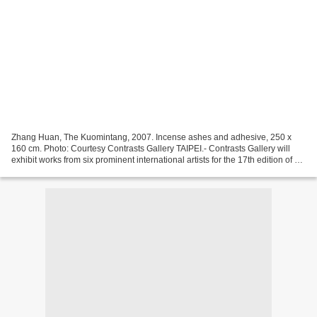
Zhang Huan, The Kuomintang, 2007. Incense ashes and adhesive, 250 x
160 cm. Photo: Courtesy Contrasts Gallery TAIPEI.- Contrasts Gallery will
exhibit works from six prominent international artists for the 17th edition of Art
Taipei, August 20 – 24, 2010....