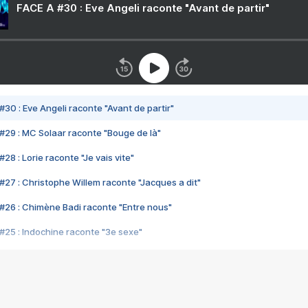
FACE A #30 : Eve Angeli raconte "Avant de partir"
#30 : Eve Angeli raconte "Avant de partir"
#29 : MC Solaar raconte "Bouge de là"
28 : Lorie raconte "Je vais vite"
#27 : Christophe Willem raconte "Jacques a dit"
#26 : Chimène Badi raconte "Entre nous"
#25 : Indochine raconte "3e sexe"
#24 : Zaho raconte "C'est chelou"
#23 : Patrick Bruel raconte "Au café des délices"
#22 : Kyo raconte "Le chemin"