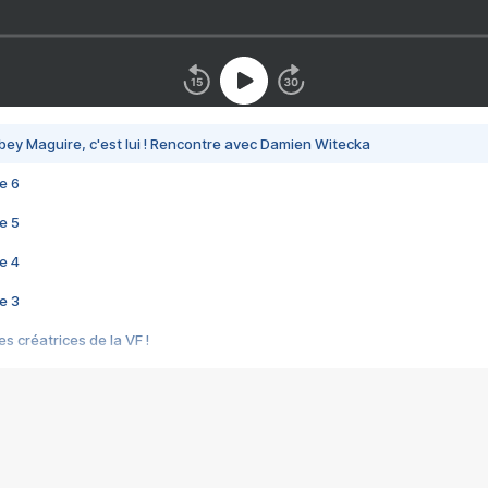
bey Maguire, c'est lui ! Rencontre avec Damien Witecka
e 6
e 5
e 4
e 3
s créatrices de la VF !
e 2
e 1
e Mektoub My Love arrive enfin ! Rencontre avec Shaïn Boumedine et Sal