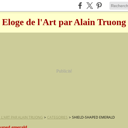
Eloge de l'Art par Alain Truong
Publicité
 L'ART PAR ALAIN TRUONG
>
CATEGORIES
>
SHIELD-SHAPED EMERALD
shaped emerald