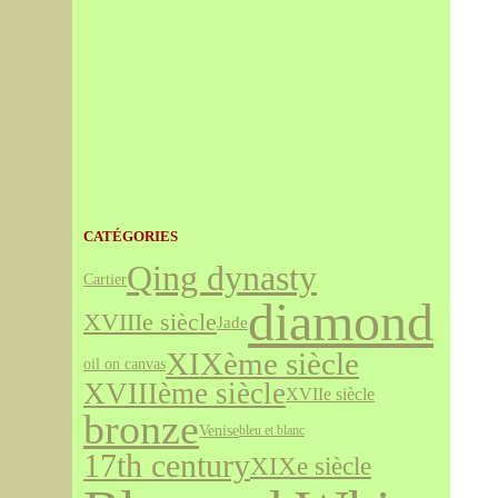
CATÉGORIES
Qing dynasty
Cartier
diamond
XVIIIe siècle
Jade
XIXème siècle
oil on canvas
XVIIIème siècle
XVIIe siècle
bronze
Venise
bleu et blanc
17th century
XIXe siècle