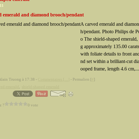
011
d emerald and diamond brooch/pendant
A carved emerald and diamon
h/pendant. Photo Philips de 
o The shield-shaped emerald,
g approximately 135.00 carats
with foliate details to front a
nd set within a brilliant-cut d
ooped frame, length 4.6 cm,..
Alain Truong à 17:38 -
Commentaires [
…
]
- Permalien [
#
]
ved emerald
,
shield-shaped emerald
z ?
0 vote