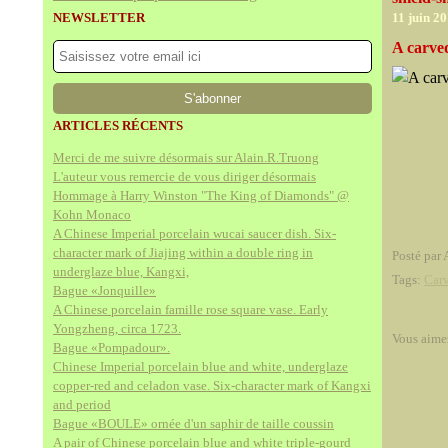
NEWSLETTER
11 juin 2
A carve
ARTICLES RÉCENTS
Merci de me suivre désormais sur Alain.R.Truong
L'auteur vous remercie de vous diriger désormais
Hommage à Harry Winston "The King of Diamonds" @
Kohn Monaco
A Chinese Imperial porcelain wucai saucer dish. Six-
character mark of Jiajing within a double ring in
Posté par 
underglaze blue, Kangxi,
Tags:
Car
Bague «Jonquille»
A Chinese porcelain famille rose square vase. Early
Yongzheng, circa 1723.
Vous aime
Bague «Pompadour».
Chinese Imperial porcelain blue and white, underglaze
copper-red and celadon vase. Six-character mark of Kangxi
and period
Bague «BOULE» ornée d'un saphir de taille coussin
A pair of Chinese porcelain blue and white triple-gourd