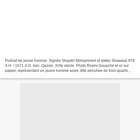
Portrait de jeune homme. Signée Shaykh Mohammed et datée Shawwal 978
A.H. / 1571 A.D. Iran, Qazvin, XVIe siècle. Photo Rssini Gouache et or sur
papier, représentant un jeune homme assis, tête penchée de trois-quarts,
vêtu d'un manteau orange sur une robe...