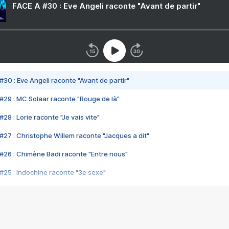
FACE A #30 : Eve Angeli raconte "Avant de partir"
#30 : Eve Angeli raconte "Avant de partir"
#29 : MC Solaar raconte "Bouge de là"
28 : Lorie raconte "Je vais vite"
#27 : Christophe Willem raconte "Jacques a dit"
#26 : Chimène Badi raconte "Entre nous"
#25 : Indochine raconte "3e sexe"
#24 : Zaho raconte "C'est chelou"
#23 : Patrick Bruel raconte "Au café des délices"
#22 : Kyo raconte "Le chemin"