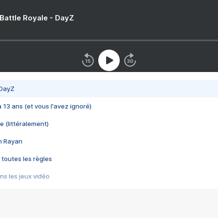
 Battle Royale - DayZ
 DayZ
 a 13 ans (et vous l'avez ignoré)
e (littéralement)
im Rayan
 toutes les règles
s les jeux vidéo
us choquant de Rockstar ? - Le scandale BULLY
e plus moche de Steam