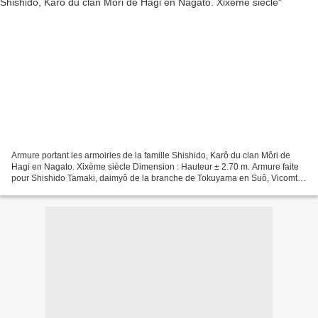
Armure portant les armoiries de la famille Shishido, Karô du clan Môri de
Hagi en Nagato. Xixème siècle Dimension : Hauteur ± 2.70 m. Armure faite
pour Shishido Tamaki, daimyô de la branche de Tokuyama en Suô, Vicomte
et premier vice-ministre de la justice...