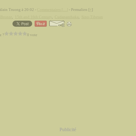
Alain Truong à 20:02 -
Commentaires [
…
]
- Permalien [
#
]
-Bronze
,
15th and 16th Century
,
Cudapanthaka
,
Sino-Tibetan
z ?
0 vote
Publicité