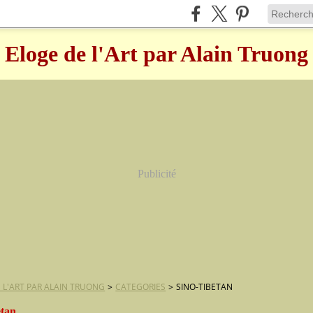
Eloge de l'Art par Alain Truong
Publicité
 L'ART PAR ALAIN TRUONG
>
CATEGORIES
>
SINO-TIBETAN
etan