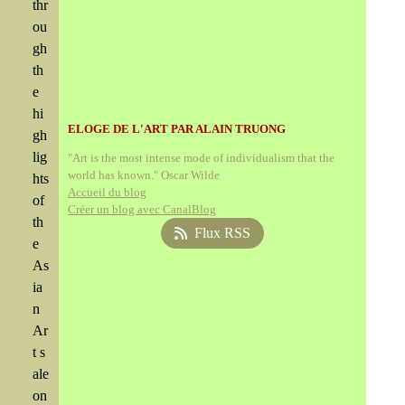
thr
ou
gh
th
e
hi
ELOGE DE L'ART PAR ALAIN TRUONG
gh
lig
"Art is the most intense mode of individualism that the
world has known." Oscar Wilde
hts
Accueil du blog
of
Créer un blog avec CanalBlog
th
Flux RSS
e
As
ia
n
Ar
t s
ale
on