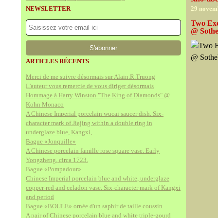
NEWSLETTER
29 novem
Two Exc
@ Sothe
ARTICLES RÉCENTS
Merci de me suivre désormais sur Alain.R.Truong
L'auteur vous remercie de vous diriger désormais
Hommage à Harry Winston "The King of Diamonds" @
Kohn Monaco
A Chinese Imperial porcelain wucai saucer dish. Six-
character mark of Jiajing within a double ring in
underglaze blue, Kangxi,
Bague «Jonquille»
A Chinese porcelain famille rose square vase. Early
Yongzheng, circa 1723.
Bague «Pompadour».
Chinese Imperial porcelain blue and white, underglaze
copper-red and celadon vase. Six-character mark of Kangxi
and period
Bague «BOULE» ornée d'un saphir de taille coussin
A pair of Chinese porcelain blue and white triple-gourd