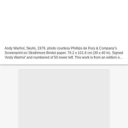
Andy Warhol, Skulls, 1976. photo courtesy Phillips de Pury & Company’s
Screenprint on Strathmore Bristol paper. 76.2 x 101.6 cm (30 x 40 in). Signed
'Andy Warhol' and numbered of 50 lower left. This work is from an edition of
50 plus 10 artist proofs....