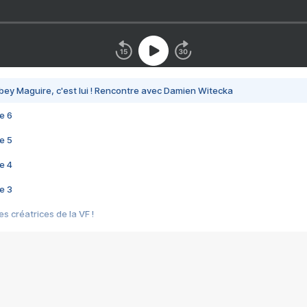
bey Maguire, c'est lui ! Rencontre avec Damien Witecka
e 6
e 5
e 4
e 3
s créatrices de la VF !
e 2
e 1
e Mektoub My Love arrive enfin ! Rencontre avec Shaïn Boumedine et Sal