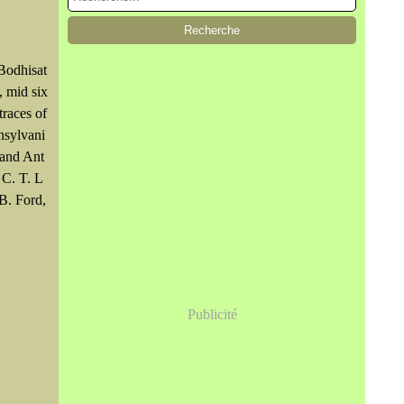
Bodhisat
, mid six
traces of
nsylvani
and Ant
 C. T. L
B. Ford,
Publicité