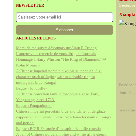
NEWSLETTER
1 octobre
Xiangta
ARTICLES RÉCENTS
Merci de me suivre désormais sur Alain.R.Truong
L'auteur vous remercie de vous diriger désormais
Hommage à Harry Winston "The King of Diamonds" @
Kohn Monaco
A Chinese Imperial porcelain wucai saucer dish. Six-
character mark of Jiajing within a double ring in
underglaze blue, Kangxi,
Posté par 
Bague «Jonquille»
Tags:
Bud
A Chinese porcelain famille rose square vase. Early
Yongzheng, circa 1723.
Bague «Pompadour».
Vous aime
Chinese Imperial porcelain blue and white, underglaze
copper-red and celadon vase. Six-character mark of Kangxi
and period
Bague «BOULE» ornée d'un saphir de taille coussin
A pair of Chinese porcelain blue and white triple-gourd