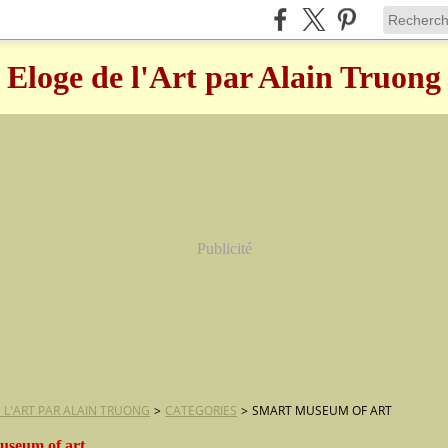
Eloge de l'Art par Alain Truong
Publicité
 L'ART PAR ALAIN TRUONG
>
CATEGORIES
>
SMART MUSEUM OF ART
useum of art