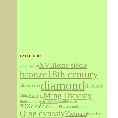
CATÉGORIES
XVIIIème siècle
oil on canvas
bronze
18th century
diamond
Qianlong
chinoiserie
Ming Dynasty
Kangxi
China
Jade
famille rose
Cartier
Huile sur toile
XIXe siècle
Pablo Picasso
snuff bottle
Qing dynasty
Vietnam
bleu et blanc