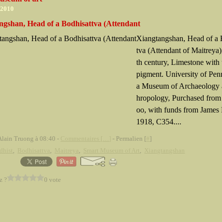
 2010
ngshan, Head of a Bodhisattva (Attendant
Xiangtangshan, Head of a 
tva (Attendant of Maitreya)
th century, Limestone with 
pigment. University of Pen
a Museum of Archaeology 
hropology, Purchased from
oo, with funds from James 
1918, C354....
Alain Truong à 08:40 -
Commentaires [
…
]
- Permalien [
#
]
dhist
,
Bodhisattva
,
Maitreya
,
Smart Museum of Art
,
Xiangtangshan
z ?
0 vote