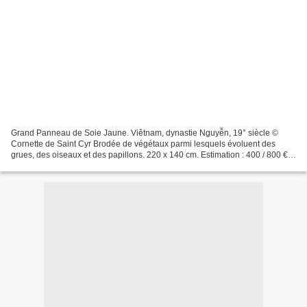
Grand Panneau de Soie Jaune. Viêtnam, dynastie Nguyễn, 19° siècle ©
Cornette de Saint Cyr Brodée de végétaux parmi lesquels évoluent des
grues, des oiseaux et des papillons. 220 x 140 cm. Estimation : 400 / 800 €
Selon la tradition familiale, ce panneau...