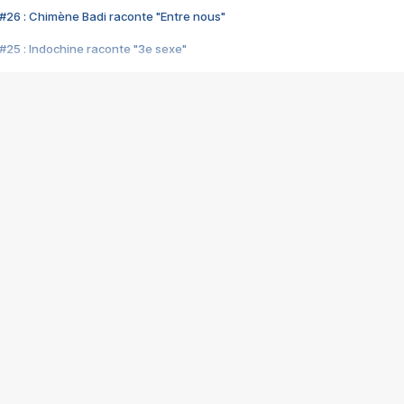
#26 : Chimène Badi raconte "Entre nous"
#25 : Indochine raconte "3e sexe"
#24 : Zaho raconte "C'est chelou"
#23 : Patrick Bruel raconte "Au café des délices"
#22 : Kyo raconte "Le chemin"
#21 : Nolwenn Leroy raconte "Cassé"
#20 : Patrick Hernandez raconte "Born to be alive"
#19 : Lorie raconte "Près de moi"
#18 : Michael Jones raconte "A nos actes manqués" (avec Jean-Jacque
#17 : Khaled raconte "Aïcha"
#16 : Corneille raconte "Parce qu'on vient de loin"
#15 : Indochine raconte "L'aventurier"