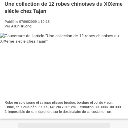
Une collection de 12 robes chinoises du XIXème
siècle chez Tajan
Publié le 07/06/2009 à 10:18
Par
Alain Truong
Robe en soie jaune et sa jupe plissée brodée, bordure et col de vison,
Chine, fin XVIIIe-début XIXe, 146 cm x 205 cm. Estimation : 80 000/100 000
€. Impossible de se méprendre sur le destinataire de ce costume : un
empereur bien sûr... La couleur jaune...