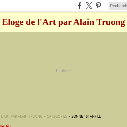
Eloge de l'Art par Alain Truong
Publicité
 L'ART PAR ALAIN TRUONG
>
CATEGORIES
>
SONNET STANFILL
tanfill