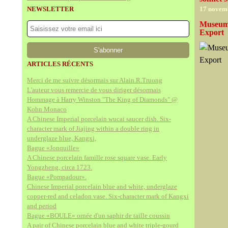
NEWSLETTER
17 novem
Museums
Export
ARTICLES RÉCENTS
Merci de me suivre désormais sur Alain.R.Truong
L'auteur vous remercie de vous diriger désormais
Hommage à Harry Winston "The King of Diamonds" @
Kohn Monaco
A Chinese Imperial porcelain wucai saucer dish. Six-
character mark of Jiajing within a double ring in
underglaze blue, Kangxi,
Bague «Jonquille»
A Chinese porcelain famille rose square vase. Early
Yongzheng, circa 1723.
Bague «Pompadour».
Chinese Imperial porcelain blue and white, underglaze
copper-red and celadon vase. Six-character mark of Kangxi
and period
Bague «BOULE» ornée d'un saphir de taille coussin
A pair of Chinese porcelain blue and white triple-gourd