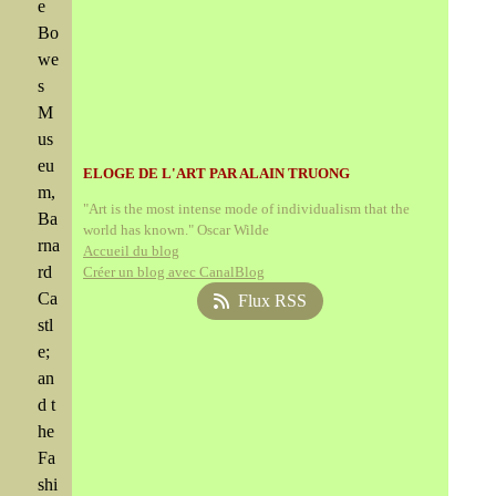
e
Bo
we
s
M
us
eu
ELOGE DE L'ART PAR ALAIN TRUONG
m,
"Art is the most intense mode of individualism that the
Ba
world has known." Oscar Wilde
rna
Accueil du blog
rd
Créer un blog avec CanalBlog
Ca
Flux RSS
stl
e;
an
d t
he
Fa
shi