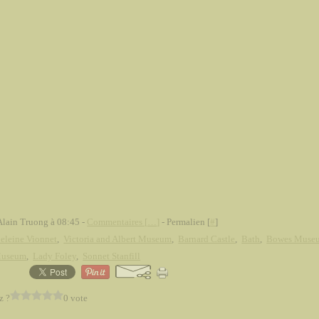
Alain Truong à 08:45 -
Commentaires [
…
]
- Permalien [
#
]
eleine Vionnet
,
Victoria and Albert Museum
,
Barnard Castle
,
Bath
,
Bowes Muse
Museum
,
Lady Foley
,
Sonnet Stanfill
z ?
0 vote