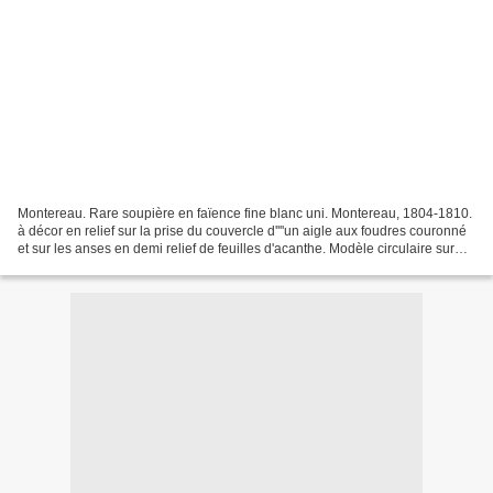
Montereau. Rare soupière en faïence fine blanc uni. Montereau, 1804-1810.
à décor en relief sur la prise du couvercle d''''un aigle aux foudres couronné
et sur les anses en demi relief de feuilles d'acanthe. Modèle circulaire sur
piédouche. État superbe....