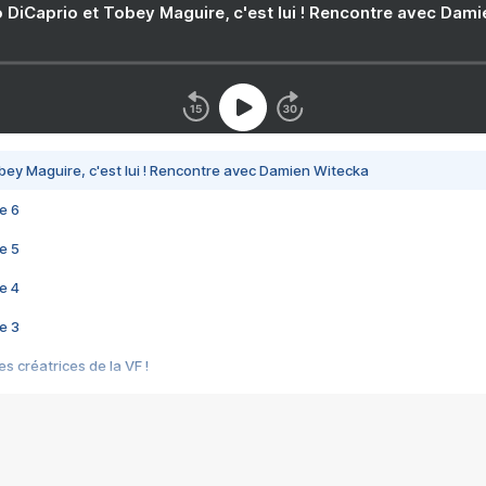
 DiCaprio et Tobey Maguire, c'est lui ! Rencontre avec Dam
bey Maguire, c'est lui ! Rencontre avec Damien Witecka
e 6
e 5
e 4
e 3
s créatrices de la VF !
e 2
e 1
e Mektoub My Love arrive enfin ! Rencontre avec Shaïn Boumedine et Sal