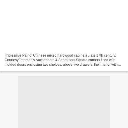
Impressive Pair of Chinese mixed hardwood cabinets , late 17th century.
CourtesyFreeman's Auctioneers & Appraisers Square corners fitted with
molded doors enclosing two shelves, above two drawers, the interior with
original red lacquered interior, raised...