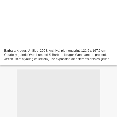
Barbara Kruger, Untitled, 2008. Archival pigment print. 121,9 x 167,6 cm.
Courtesy galerie Yvon Lambert © Barbara Kruger Yvon Lambert présente
«Wish list of a young collector», une exposition de différents artistes, jeunes
ou confirmés, réunissant entre...