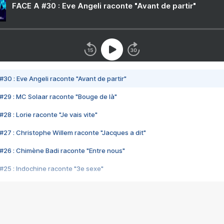
FACE A #30 : Eve Angeli raconte "Avant de partir"
#30 : Eve Angeli raconte "Avant de partir"
#29 : MC Solaar raconte "Bouge de là"
28 : Lorie raconte "Je vais vite"
#27 : Christophe Willem raconte "Jacques a dit"
#26 : Chimène Badi raconte "Entre nous"
#25 : Indochine raconte "3e sexe"
#24 : Zaho raconte "C'est chelou"
#23 : Patrick Bruel raconte "Au café des délices"
#22 : Kyo raconte "Le chemin"