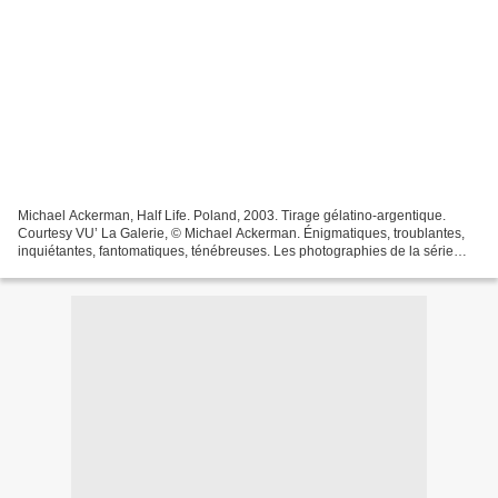
Michael Ackerman, Half Life. Poland, 2003. Tirage gélatino-argentique.
Courtesy VU’ La Galerie, © Michael Ackerman. Énigmatiques, troublantes,
inquiétantes, fantomatiques, ténébreuses. Les photographies de la série
Half Life rassemblent des images inédites...