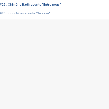
#26 : Chimène Badi raconte "Entre nous"
#25 : Indochine raconte "3e sexe"
#24 : Zaho raconte "C'est chelou"
#23 : Patrick Bruel raconte "Au café des délices"
#22 : Kyo raconte "Le chemin"
#21 : Nolwenn Leroy raconte "Cassé"
#20 : Patrick Hernandez raconte "Born to be alive"
#19 : Lorie raconte "Près de moi"
#18 : Michael Jones raconte "A nos actes manqués" (avec Jean-Jacque
#17 : Khaled raconte "Aïcha"
#16 : Corneille raconte "Parce qu'on vient de loin"
#15 : Indochine raconte "L'aventurier"