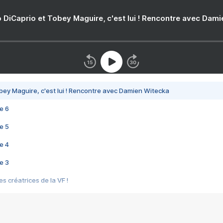
 DiCaprio et Tobey Maguire, c'est lui ! Rencontre avec Dam
bey Maguire, c'est lui ! Rencontre avec Damien Witecka
e 6
e 5
e 4
e 3
s créatrices de la VF !
e 2
e 1