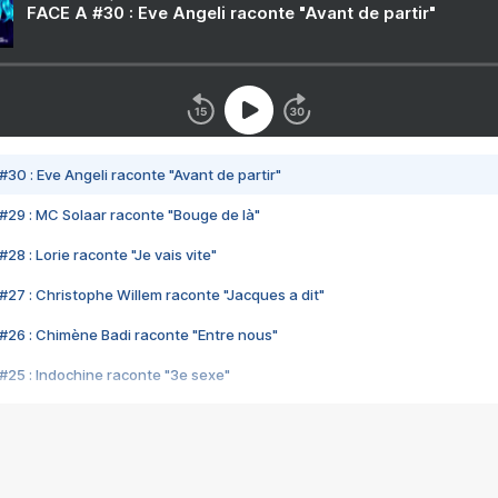
FACE A #30 : Eve Angeli raconte "Avant de partir"
#30 : Eve Angeli raconte "Avant de partir"
#29 : MC Solaar raconte "Bouge de là"
28 : Lorie raconte "Je vais vite"
#27 : Christophe Willem raconte "Jacques a dit"
#26 : Chimène Badi raconte "Entre nous"
#25 : Indochine raconte "3e sexe"
#24 : Zaho raconte "C'est chelou"
#23 : Patrick Bruel raconte "Au café des délices"
#22 : Kyo raconte "Le chemin"