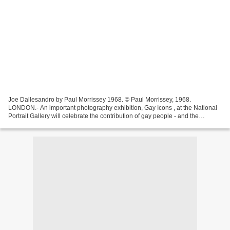
Joe Dallesandro by Paul Morrissey 1968. © Paul Morrissey, 1968.
LONDON.- An important photography exhibition, Gay Icons , at the National
Portrait Gallery will celebrate the contribution of gay people - and the
significance of the gay icon - to history...