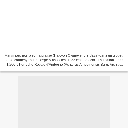
Martin pêcheur bleu naturalisé (Halcyon Cyanoventris, Java) dans un globe.
photo courtesy Pierre Bergé & associés H_33 cm L_32 cm - Estimation : 900
- 1 200 € Perruche Royale d'Amboine (Achterus Amboinensis Buru, Archipel
des Moluques). photo courtesy...