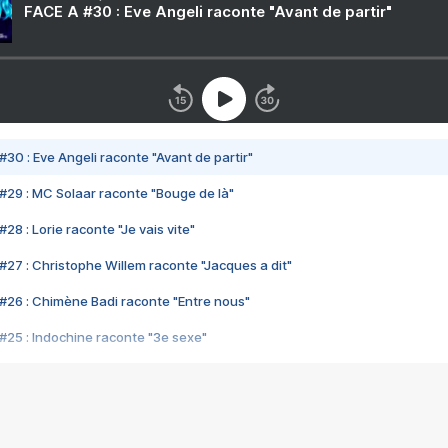
FACE A #30 : Eve Angeli raconte "Avant de partir"
#30 : Eve Angeli raconte "Avant de partir"
#29 : MC Solaar raconte "Bouge de là"
28 : Lorie raconte "Je vais vite"
#27 : Christophe Willem raconte "Jacques a dit"
#26 : Chimène Badi raconte "Entre nous"
#25 : Indochine raconte "3e sexe"
#24 : Zaho raconte "C'est chelou"
#23 : Patrick Bruel raconte "Au café des délices"
#22 : Kyo raconte "Le chemin"