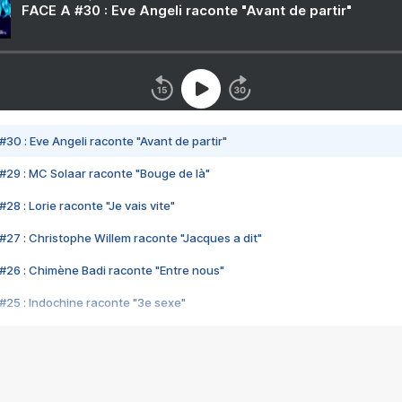
FACE A #30 : Eve Angeli raconte "Avant de partir"
#30 : Eve Angeli raconte "Avant de partir"
#29 : MC Solaar raconte "Bouge de là"
28 : Lorie raconte "Je vais vite"
#27 : Christophe Willem raconte "Jacques a dit"
#26 : Chimène Badi raconte "Entre nous"
#25 : Indochine raconte "3e sexe"
#24 : Zaho raconte "C'est chelou"
#23 : Patrick Bruel raconte "Au café des délices"
#22 : Kyo raconte "Le chemin"