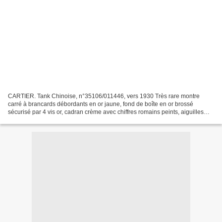
CARTIER. Tank Chinoise, n°35106/011446, vers 1930 Très rare montre
carré à brancards débordants en or jaune, fond de boîte en or brossé
sécurisé par 4 vis or, cadran crème avec chiffres romains peints, aiguilles
glaive en acier bleui, remontoir et vis...