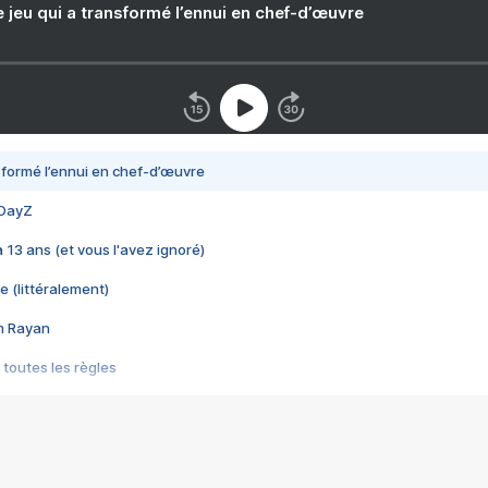
e jeu qui a transformé l’ennui en chef-d’œuvre
nsformé l’ennui en chef-d’œuvre
 DayZ
 a 13 ans (et vous l'avez ignoré)
e (littéralement)
im Rayan
 toutes les règles
s les jeux vidéo
us choquant de Rockstar ? - Le scandale BULLY
e plus moche de Steam