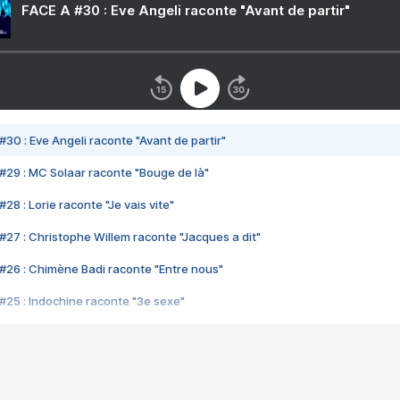
FACE A #30 : Eve Angeli raconte "Avant de partir"
#30 : Eve Angeli raconte "Avant de partir"
#29 : MC Solaar raconte "Bouge de là"
28 : Lorie raconte "Je vais vite"
#27 : Christophe Willem raconte "Jacques a dit"
#26 : Chimène Badi raconte "Entre nous"
#25 : Indochine raconte "3e sexe"
#24 : Zaho raconte "C'est chelou"
#23 : Patrick Bruel raconte "Au café des délices"
#22 : Kyo raconte "Le chemin"