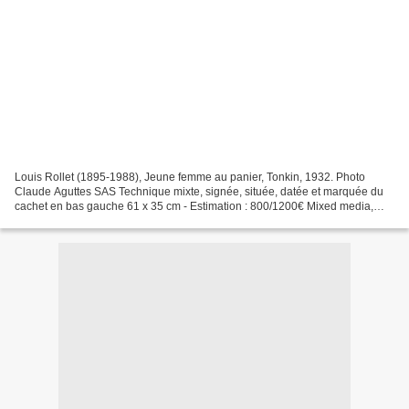
Louis Rollet (1895-1988), Jeune femme au panier, Tonkin, 1932. Photo
Claude Aguttes SAS Technique mixte, signée, située, datée et marquée du
cachet en bas gauche 61 x 35 cm - Estimation : 800/1200€ Mixed media,
signed, situated, dated and marked with...