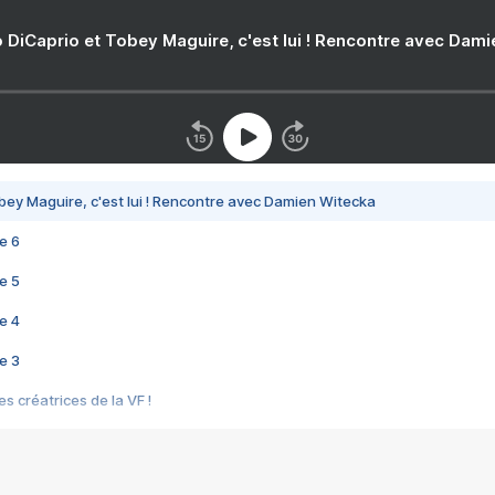
 DiCaprio et Tobey Maguire, c'est lui ! Rencontre avec Dam
bey Maguire, c'est lui ! Rencontre avec Damien Witecka
e 6
e 5
e 4
e 3
s créatrices de la VF !
e 2
e 1