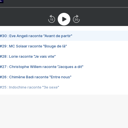
#30 : Eve Angeli raconte "Avant de partir"
#29 : MC Solaar raconte "Bouge de là"
28 : Lorie raconte "Je vais vite"
#27 : Christophe Willem raconte "Jacques a dit"
#26 : Chimène Badi raconte "Entre nous"
#25 : Indochine raconte "3e sexe"
#24 : Zaho raconte "C'est chelou"
#23 : Patrick Bruel raconte "Au café des délices"
#22 : Kyo raconte "Le chemin"