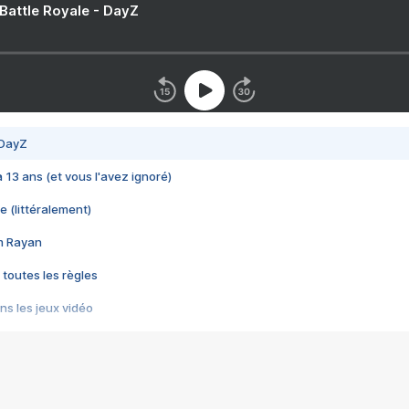
 Battle Royale - DayZ
 DayZ
 a 13 ans (et vous l'avez ignoré)
e (littéralement)
im Rayan
 toutes les règles
s les jeux vidéo
us choquant de Rockstar ? - Le scandale BULLY
e plus moche de Steam
du RÊVE tourne au CAUCHEMAR