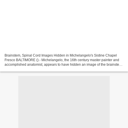
Brainstem, Spinal Cord Images Hidden in Michelangelo's Sistine Chapel
Fresco BALTIMORE ().- Michelangelo, the 16th century master painter and
accomplished anatomist, appears to have hidden an image of the brainstem
and spinal cord in a depiction of God...