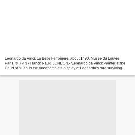
Leonardo da Vinci, La Belle Ferronière, about 1490. Musée du Louvre,
Paris. © RMN / Franck Raux. LONDON.- 'Leonardo da Vinci: Painter at the
Court of Milan' is the most complete display of Leonardo’s rare surviving
paintings ever held. This unprecedented...