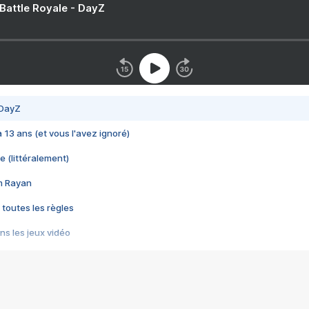
 Battle Royale - DayZ
 DayZ
 a 13 ans (et vous l'avez ignoré)
e (littéralement)
im Rayan
 toutes les règles
s les jeux vidéo
us choquant de Rockstar ? - Le scandale BULLY
e plus moche de Steam
du RÊVE tourne au CAUCHEMAR