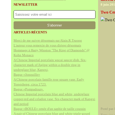
NEWSLETTER
8 juin 20
Two Cen
ARTICLES RÉCENTS
Merci de me suivre désormais sur Alain.R.Truong
L'auteur vous remercie de vous diriger désormais
Hommage à Harry Winston "The King of Diamonds" @
Kohn Monaco
A Chinese Imperial porcelain wucai saucer dish. Six-
character mark of Jiajing within a double ring in
underglaze blue, Kangxi,
Bague «Jonquille»
A Chinese porcelain famille rose square vase. Early
Yongzheng, circa 1723.
Bague «Pompadour».
Chinese Imperial porcelain blue and white, underglaze
copper-red and celadon vase. Six-character mark of Kangxi
and period
Bague «BOULE» ornée d'un saphir de taille coussin
Posté par 
A pair of Chinese porcelain blue and white triple-gourd
Tags:
9th 