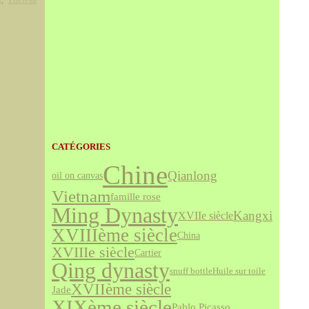
CATÉGORIES
Chine
Qianlong
oil on canvas
Vietnam
famille rose
Ming Dynasty
Kangxi
XVIIe siècle
XVIIIème siècle
China
XVIIIe siècle
Cartier
Qing dynasty
snuff bottle
Huile sur toile
XVIIème siècle
Jade
XIXème siècle
Pablo Picasso