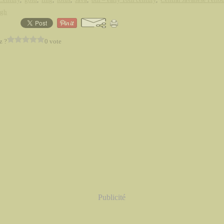
ugh
z ?
0 vote
Publicité