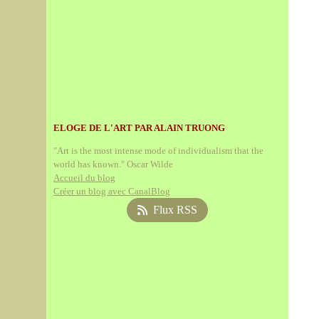
ELOGE DE L'ART PAR ALAIN TRUONG
"Art is the most intense mode of individualism that the
world has known." Oscar Wilde
Accueil du blog
Créer un blog avec CanalBlog
Flux RSS