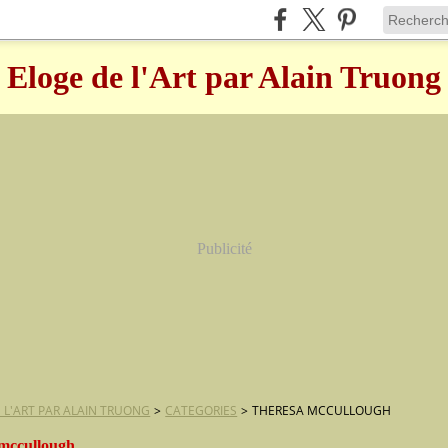
Eloge de l'Art par Alain Truong
Publicité
 L'ART PAR ALAIN TRUONG
>
CATEGORIES
>
THERESA MCCULLOUGH
 mccullough