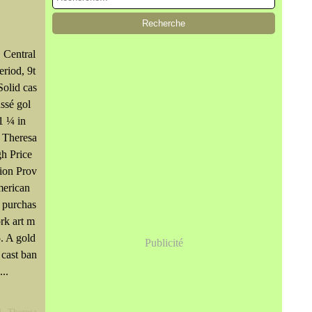
, Central
eriod, 9t
Solid cas
ssé gol
1 ¼ in
 Theresa
h Price
tion Prov
merican
, purchas
rk art m
5. A gold
Publicité
 cast ban
...
d
,
Theresa