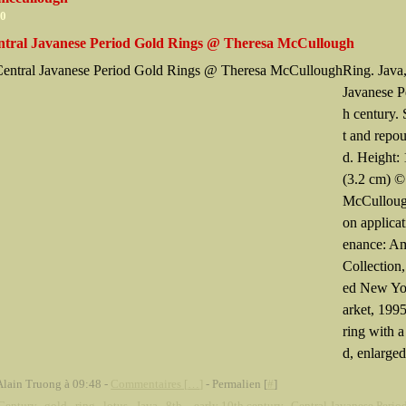
10
tral Javanese Period Gold Rings @ Theresa McCullough
Ring. Java
Javanese P
h century. 
t and repou
d. Height: 
(3.2 cm) ©
McCulloug
on applica
enance: A
Collection
ed New Yo
arket, 199
ring with a
d, enlarged
Alain Truong à 09:48 -
Commentaires [
…
]
- Permalien [
#
]
Century
,
gold
,
ring
,
lotus
,
Java
,
8th – early 10th century
,
Central Javanese Perio