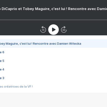
 DiCaprio et Tobey Maguire, c'est lui ! Rencontre avec Dam
bey Maguire, c'est lui ! Rencontre avec Damien Witecka
e 6
e 5
e 4
e 3
s créatrices de la VF !
e 2
e 1