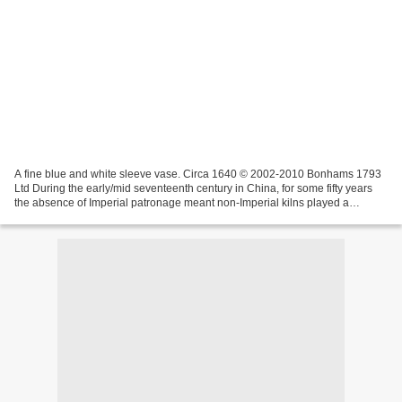
A fine blue and white sleeve vase. Circa 1640 © 2002-2010 Bonhams 1793
Ltd During the early/mid seventeenth century in China, for some fifty years
the absence of Imperial patronage meant non-Imperial kilns played a
leading role in ceramic production....