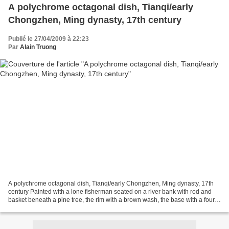
A polychrome octagonal dish, Tianqi/early
Chongzhen, Ming dynasty, 17th century
Publié le 27/04/2009 à 22:23
Par
Alain Truong
A polychrome octagonal dish, Tianqi/early Chongzhen, Ming dynasty, 17th
century Painted with a lone fisherman seated on a river bank with rod and
basket beneath a pine tree, the rim with a brown wash, the base with a four-
character seal mark reading tian...