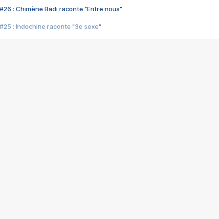
#26 : Chimène Badi raconte "Entre nous"
#25 : Indochine raconte "3e sexe"
#24 : Zaho raconte "C'est chelou"
#23 : Patrick Bruel raconte "Au café des délices"
#22 : Kyo raconte "Le chemin"
#21 : Nolwenn Leroy raconte "Cassé"
#20 : Patrick Hernandez raconte "Born to be alive"
#19 : Lorie raconte "Près de moi"
#18 : Michael Jones raconte "A nos actes manqués" (avec Jean-Jacque
#17 : Khaled raconte "Aïcha"
#16 : Corneille raconte "Parce qu'on vient de loin"
#15 : Indochine raconte "L'aventurier"