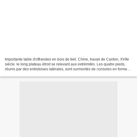
Importante table d'offrandes en bois de tieli. Chine, travail de Canton, XVIIe
siècle. le long plateau étroit se relevant aux extrémités. Les quatre pieds,
réunis par des entretoises latérales, sont surmontés de consoles en forme
de ruyi stylisés. Haut....