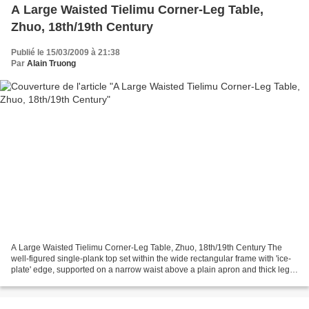
A Large Waisted Tielimu Corner-Leg Table,
Zhuo, 18th/19th Century
Publié le 15/03/2009 à 21:38
Par
Alain Truong
A Large Waisted Tielimu Corner-Leg Table, Zhuo, 18th/19th Century The
well-figured single-plank top set within the wide rectangular frame with 'ice-
plate' edge, supported on a narrow waist above a plain apron and thick legs
of square section joined by...