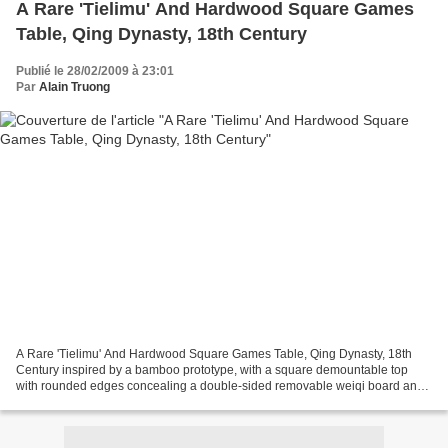
A Rare 'Tielimu' And Hardwood Square Games
Table, Qing Dynasty, 18th Century
Publié le 28/02/2009 à 23:01
Par
Alain Truong
A Rare 'Tielimu' And Hardwood Square Games Table, Qing Dynasty, 18th
Century inspired by a bamboo prototype, with a square demountable top
with rounded edges concealing a double-sided removable weiqi board and
two square game piece cups, above three rectangular...