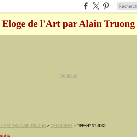
Eloge de l'Art par Alain Truong
Publicité
 L'ART PAR ALAIN TRUONG
>
CATEGORIES
>
TIFFANY STUDIO
studio