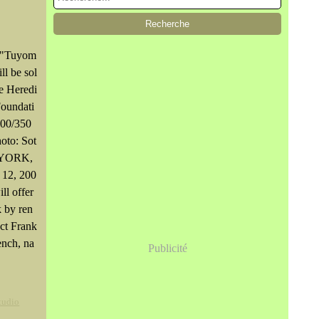
 "Tuyom
ll be sol
he Heredi
Foundati
000/350
oto: Sot
 YORK,
 12, 200
ll offer
 by ren
ct Frank
ench, na
Publicité
tudio