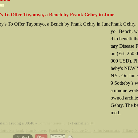
009
's To Offer Tuyomyo, a Bench by Frank Gehry in June
Frank Gehry,
yo" Bench, wi
d to benefit t
tary Disease 
on (Est. 250 
000 USD). Ph
heby's NEW
NY.- On June
9 Sotheby’s wi
a unique work
owned archite
Gehry. The b
med...
Alain Truong à 08:40 -
Commentaires [
…
]
- Permalien [
#
]
lotte Perriand
,
Jean Prouvé
,
Frank Gehry
,
George Ohr
,
Shiro Kuramata
,
Tiffany S