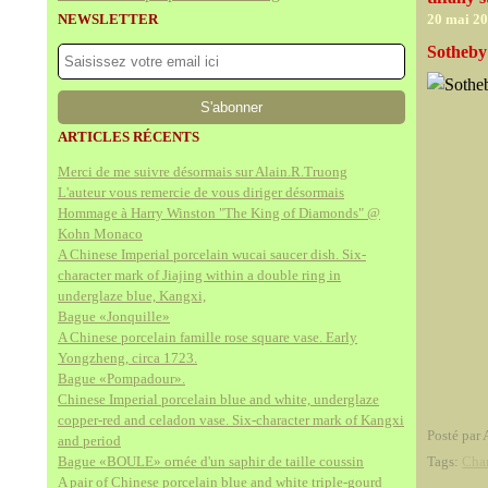
NEWSLETTER
20 mai 2
Sotheby
ARTICLES RÉCENTS
Merci de me suivre désormais sur Alain.R.Truong
L'auteur vous remercie de vous diriger désormais
Hommage à Harry Winston "The King of Diamonds" @
Kohn Monaco
A Chinese Imperial porcelain wucai saucer dish. Six-
character mark of Jiajing within a double ring in
underglaze blue, Kangxi,
Bague «Jonquille»
A Chinese porcelain famille rose square vase. Early
Yongzheng, circa 1723.
Bague «Pompadour».
Chinese Imperial porcelain blue and white, underglaze
copper-red and celadon vase. Six-character mark of Kangxi
Posté par 
and period
Bague «BOULE» ornée d'un saphir de taille coussin
Tags:
Char
A pair of Chinese porcelain blue and white triple-gourd