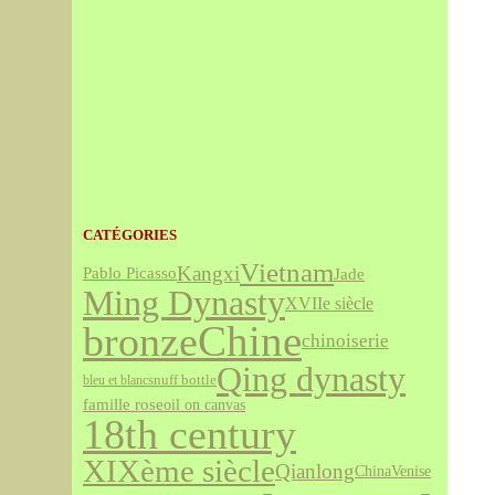
CATÉGORIES
Vietnam
Kangxi
Jade
Pablo Picasso
Ming Dynasty
XVIIe siècle
bronze
Chine
chinoiserie
Qing dynasty
snuff bottle
bleu et blanc
famille rose
oil on canvas
18th century
XIXème siècle
Qianlong
Venise
China