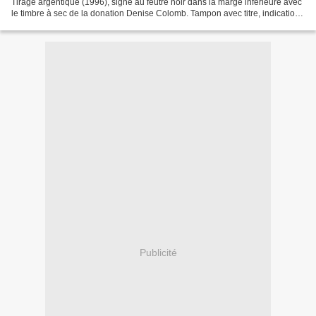
Tirage argentique (1996), signé au feutre noir dans la marge inférieure avec
le timbre à sec de la donation Denise Colomb. Tampon avec titre, indications
de tirage et signature à la m...
Publicité