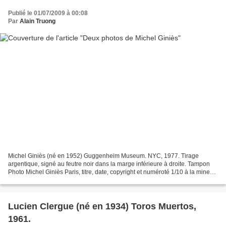
Publié le 01/07/2009 à 00:08
Par
Alain Truong
Michel Giniès (né en 1952) Guggenheim Museum. NYC, 1977. Tirage
argentique, signé au feutre noir dans la marge inférieure à droite. Tampon
Photo Michel Giniès Paris, titre, date, copyright et numéroté 1/10 à la mine
de plomb au verso. 50 x 40 cm avec...
Lucien Clergue (né en 1934) Toros Muertos,
1961.