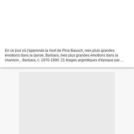
En ce jour où j'apprends la mort de Pina Bausch, mes pluls grandes
émotions dans la danse, Barbara, mes plus grandes émotions dans la
chanson... Barbara, c. 1970-1990. 21 tirages argentiques d'époque par
Roger Viollet, Eliane Barrault, Ariane Ruet, Tony...