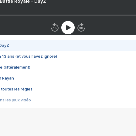
 Battle Royale - DayZ
 DayZ
 a 13 ans (et vous l'avez ignoré)
e (littéralement)
im Rayan
 toutes les règles
s les jeux vidéo
us choquant de Rockstar ? - Le scandale BULLY
e plus moche de Steam
du RÊVE tourne au CAUCHEMAR