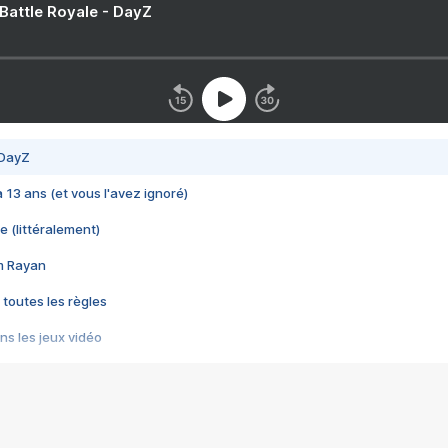
 Battle Royale - DayZ
 DayZ
 a 13 ans (et vous l'avez ignoré)
e (littéralement)
im Rayan
 toutes les règles
s les jeux vidéo
us choquant de Rockstar ? - Le scandale BULLY
e plus moche de Steam
du RÊVE tourne au CAUCHEMAR