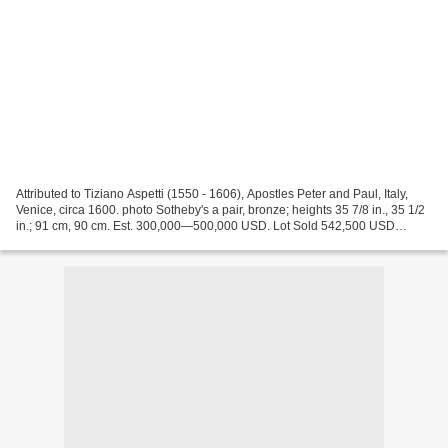
Attributed to Tiziano Aspetti (1550 - 1606), Apostles Peter and Paul, Italy,
Venice, circa 1600. photo Sotheby's a pair, bronze; heights 35 7/8 in., 35 1/2
in.; 91 cm, 90 cm. Est. 300,000—500,000 USD. Lot Sold 542,500 USD
PROVENANCE: Baron Maurice de...