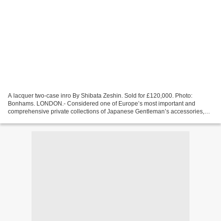
A lacquer two-case inro By Shibata Zeshin. Sold for £120,000. Photo:
Bonhams. LONDON.- Considered one of Europe’s most important and
comprehensive private collections of Japanese Gentleman’s accessories,
Bonhams announces that Part Two of the Edward Wrangham...