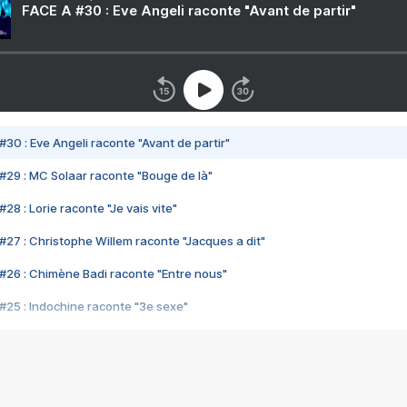
FACE A #30 : Eve Angeli raconte "Avant de partir"
#30 : Eve Angeli raconte "Avant de partir"
#29 : MC Solaar raconte "Bouge de là"
28 : Lorie raconte "Je vais vite"
#27 : Christophe Willem raconte "Jacques a dit"
#26 : Chimène Badi raconte "Entre nous"
#25 : Indochine raconte "3e sexe"
#24 : Zaho raconte "C'est chelou"
#23 : Patrick Bruel raconte "Au café des délices"
#22 : Kyo raconte "Le chemin"