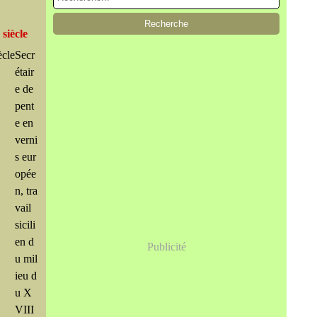
siècle
Secr
étair
e de
pent
e en
verni
s eur
opée
n, tra
vail
sicili
en d
Publicité
u mil
ieu d
u X
VIII