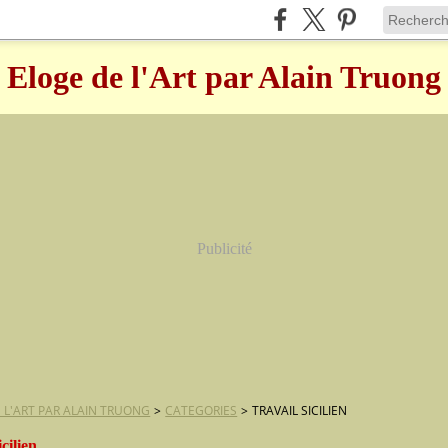
Eloge de l'Art par Alain Truong
Publicité
 L'ART PAR ALAIN TRUONG
>
CATEGORIES
>
TRAVAIL SICILIEN
icilien