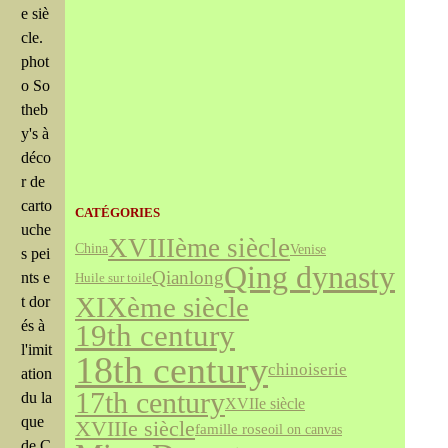
e siè
cle.
phot
o So
theb
y's à
déco
r de
carto
CATÉGORIES
uche
XVIIIème siècle
Venise
China
s pei
Qing dynasty
Qianlong
nts e
Huile sur toile
XIXème siècle
t dor
és à
19th century
l'imit
18th century
chinoiserie
ation
17th century
du la
XVIIe siècle
que
XVIIIe siècle
famille rose
oil on canvas
de C