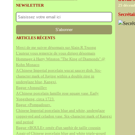
NEWSLETTER
25 décem
Secrétai
ARTICLES RÉCENTS
Merci de me suivre désormais sur Alain.R.Truong
L'auteur vous remercie de vous diriger désormais
Hommage à Harry Winston "The King of Diamonds" @
Kohn Monaco
A Chinese Imperial porcelain wucai saucer dish. Six-
character mark of Jiajing within a double ring in
underglaze blue, Kangxi,
Bague «Jonquille»
A Chinese porcelain famille rose square vase. Early
Yongzheng, circa 1723.
Bague «Pompadour».
Chinese Imperial porcelain blue and white, underglaze
copper-red and celadon vase. Six-character mark of Kangxi
and period
Bague «BOULE» ornée d'un saphir de taille coussin
A pair of Chinese porcelain blue and white triple-gourd