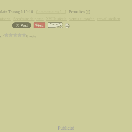
Alain Truong à 19:16 -
Commentaires [
…
]
- Permalien [
#
]
oiserie
,
Secrétaire de pente
,
XVIIIe siècle
,
vernis européen
,
travail sicilien
z ?
0 vote
Publicité