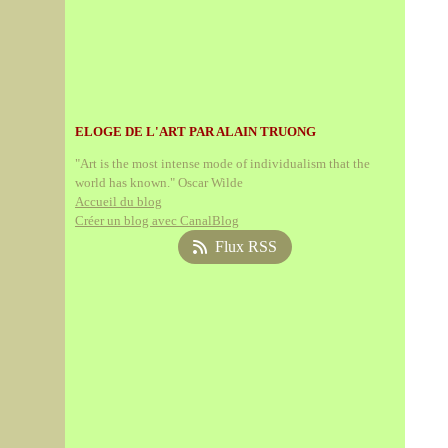
ELOGE DE L'ART PAR ALAIN TRUONG
"Art is the most intense mode of individualism that the
world has known." Oscar Wilde
Accueil du blog
Créer un blog avec CanalBlog
Flux RSS