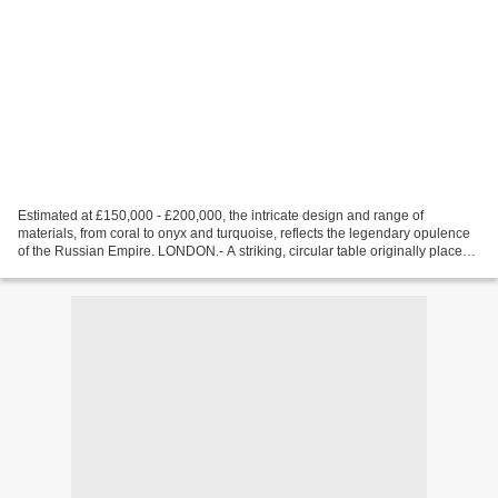
Estimated at £150,000 - £200,000, the intricate design and range of
materials, from coral to onyx and turquoise, reflects the legendary opulence
of the Russian Empire. LONDON.- A striking, circular table originally placed
in the Golden Drawing Room in...