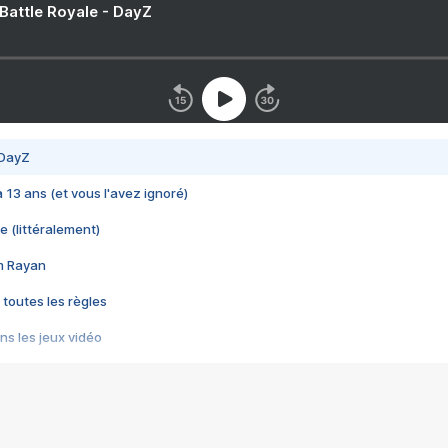
 Battle Royale - DayZ
 DayZ
 a 13 ans (et vous l'avez ignoré)
e (littéralement)
im Rayan
 toutes les règles
s les jeux vidéo
us choquant de Rockstar ? - Le scandale BULLY
e plus moche de Steam
du RÊVE tourne au CAUCHEMAR