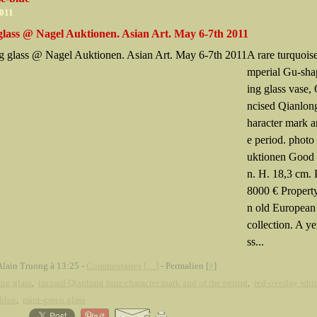
2011
 glass @ Nagel Auktionen. Asian Art. May 6-7th 2011
A rare turquoise
mperial Gu-sha
ing glass vase, 
ncised Qianlon
haracter mark a
e period. phot
uktionen Good 
n. H. 18,3 cm. 
8000 € Propert
n old European 
collection. A y
ss...
Alain Truong à 13:25 -
Commentaires [
…
]
- Permalien [
#
]
ing glass
,
incised Qianlong four-character mark and of the period
,
red-overlay whit
-blue
,
mint-green glass