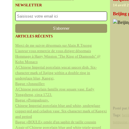
NEWSLETTER
14 avril 
Beijing
ARTICLES RÉCENTS
Merci de me suivre désormais sur Alain.R.Truong
L'auteur vous remercie de vous diriger désormais
Hommage à Harry Winston "The King of Diamonds" @
Kohn Monaco
A Chinese Imperial porcelain wucai saucer dish. Six-
character mark of Jiajing within a double ring in
underglaze blue, Kangxi,
Bague «Jonquille»
A Chinese porcelain famille rose square vase. Early
Yongzheng, circa 1723.
Bague «Pompadour».
Chinese Imperial porcelain blue and white, underglaze
Posté par 
copper-red and celadon vase. Six-character mark of Kangxi
Tags:
beij
and period
Bague «BOULE» ornée d'un saphir de taille coussin
turquoise
A pair of Chinese porcelain blue and white triple-gourd