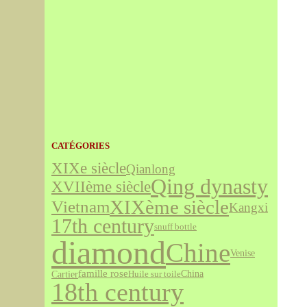
CATÉGORIES
XIXe siècle
Qianlong
Qing dynasty
XVIIème siècle
XIXème siècle
Vietnam
Kangxi
17th century
snuff bottle
diamond
Chine
Venise
famille rose
Cartier
China
Huile sur toile
18th century