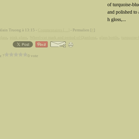
of turquoise-blu
and polished to
h gloss,...
Alain Truong à 13:15 -
Commentaires [
…
]
- Permalien [
#
]
glass
,
pink glass
,
Wheel-cut mark and period of Qianlong
,
glass bottle
,
turquoise-
z ?
0 vote