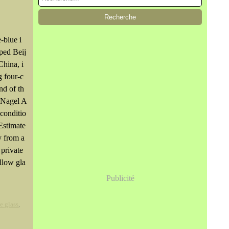
-blue i
ped Beij
China, i
g four-c
nd of th
o Nagel A
conditio
Estimate
y from a
private
ellow gla
Publicité
e glass
,