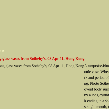
2011
g glass vases from Sotheby's, 08 Apr 11, Hong Kong
A turquoise-blue
ottle vase. Whe
rk and period o
ng. Photo Sothe
ovoid body sur
by a long cylind
k ending in a sh
straight mouth, 