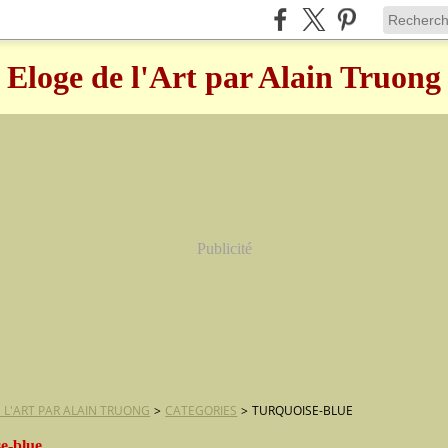
Eloge de l'Art par Alain Truong
Publicité
 L'ART PAR ALAIN TRUONG
>
CATEGORIES
>
TURQUOISE-BLUE
se-blue