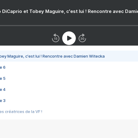
 DiCaprio et Tobey Maguire, c'est lui ! Rencontre avec Dam
bey Maguire, c'est lui ! Rencontre avec Damien Witecka
e 6
e 5
e 4
e 3
s créatrices de la VF !
e 2
e 1