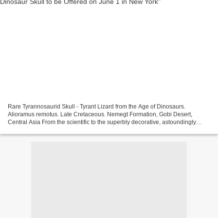
Rare Tyrannosaurid Skull - Tyrant Lizard from the Age of Dinosaurs.
Alioramus remotus. Late Cretaceous. Nemegt Formation, Gobi Desert,
Central Asia From the scientific to the superbly decorative, astoundingly
unique fossil specimens will be offered by...