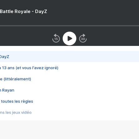
 Battle Royale - DayZ
 DayZ
 a 13 ans (et vous l'avez ignoré)
e (littéralement)
im Rayan
 toutes les règles
s les jeux vidéo
us choquant de Rockstar ? - Le scandale BULLY
e plus moche de Steam