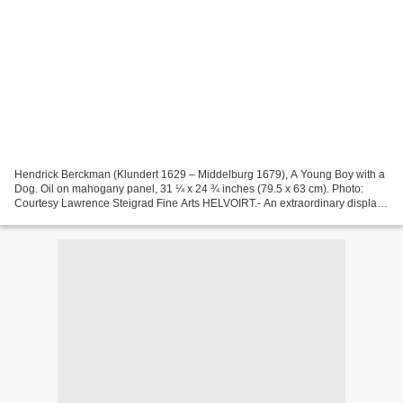
Hendrick Berckman (Klundert 1629 – Middelburg 1679), A Young Boy with a
Dog. Oil on mahogany panel, 31 ¼ x 24 ¾ inches (79.5 x 63 cm). Photo:
Courtesy Lawrence Steigrad Fine Arts HELVOIRT.- An extraordinary display
of masterpieces will be on show at TEFAF...