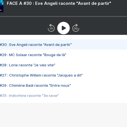
FACE A #30 : Eve Angeli raconte "Avant de partir"
#30 : Eve Angeli raconte "Avant de partir"
#29 : MC Solaar raconte "Bouge de là"
28 : Lorie raconte "Je vais vite"
#27 : Christophe Willem raconte "Jacques a dit"
#26 : Chimène Badi raconte "Entre nous"
#25 : Indochine raconte "3e sexe"
#24 : Zaho raconte "C'est chelou"
#23 : Patrick Bruel raconte "Au café des délices"
#22 : Kyo raconte "Le chemin"