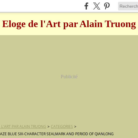
Eloge de l'Art par Alain Truong
Publicité
 L'ART PAR ALAIN TRUONG
>
CATEGORIES
>
ZE BLUE SIX-CHARACTER SEALMARK AND PERIOD OF QIANLONG