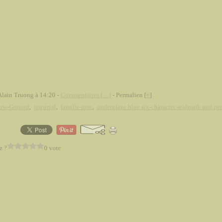
Alain Truong à 14:20 -
Commentaires [
…
]
- Permalien [
#
]
low-Ground
,
imperial
,
famille-rose
,
underglaze blue six-character sealmark and per
z ?
0 vote