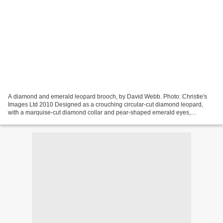
A diamond and emerald leopard brooch, by David Webb. Photo: Christie's
Images Ltd 2010 Designed as a crouching circular-cut diamond leopard,
with a marquise-cut diamond collar and pear-shaped emerald eyes,
mounted in platinum and 18k gold. Signed Webb...