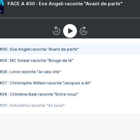
FACE A #30 : Eve Angeli raconte "Avant de partir"
#30 : Eve Angeli raconte "Avant de partir"
#29 : MC Solaar raconte "Bouge de là"
28 : Lorie raconte "Je vais vite"
#27 : Christophe Willem raconte "Jacques a dit"
#26 : Chimène Badi raconte "Entre nous"
#25 : Indochine raconte "3e sexe"
#24 : Zaho raconte "C'est chelou"
#23 : Patrick Bruel raconte "Au café des délices"
#22 : Kyo raconte "Le chemin"