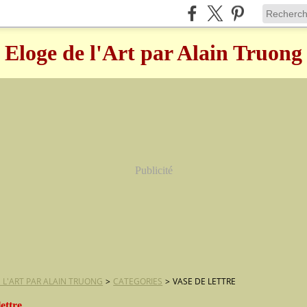
Eloge de l'Art par Alain Truong
Publicité
 L'ART PAR ALAIN TRUONG
>
CATEGORIES
>
VASE DE LETTRE
lettre