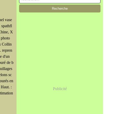
el vase
n spathfl
 Chine, X
. photo
 Collin
. repren
me d'un
uré de b
uillages
elons sc
jourés en
. Haut. :
Publicité
timation