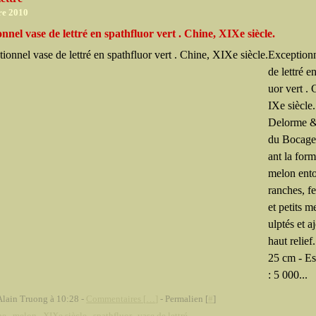
re 2010
nnel vase de lettré en spathfluor vert . Chine, XIXe siècle.
Exceptionn
de lettré e
uor vert .
IXe siècle
Delorme &
du Bocage
ant la for
melon ento
ranches, fe
et petits m
ulptés et a
haut relief
25 cm - Es
: 5 000...
Alain Truong à 10:28 -
Commentaires [
…
]
- Permalien [
#
]
ne
,
melon
,
XIXe siècle
,
spathfluor
,
vase de lettré