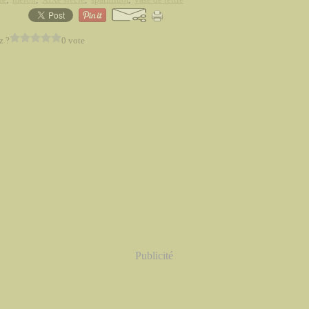
z ?
0 vote
Publicité