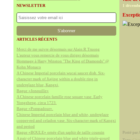
NEWSLETTER
1 décemb
Exceptio
ARTICLES RÉCENTS
Merci de me suivre désormais sur Alain.R.Truong
L'auteur vous remercie de vous diriger désormais
Hommage à Harry Winston "The King of Diamonds" @
Kohn Monaco
A Chinese Imperial porcelain wucai saucer dish. Six-
character mark of Jiajing within a double ring in
underglaze blue, Kangxi,
Bague «Jonquille»
A Chinese porcelain famille rose square vase. Early
Yongzheng, circa 1723.
Bague «Pompadour».
Chinese Imperial porcelain blue and white, underglaze
copper-red and celadon vase. Six-character mark of Kangxi
and period
Bague «BOULE» ornée d'un saphir de taille coussin
Posté par 
A pair of Chinese porcelain blue and white triple-gourd
Tags:
Chi