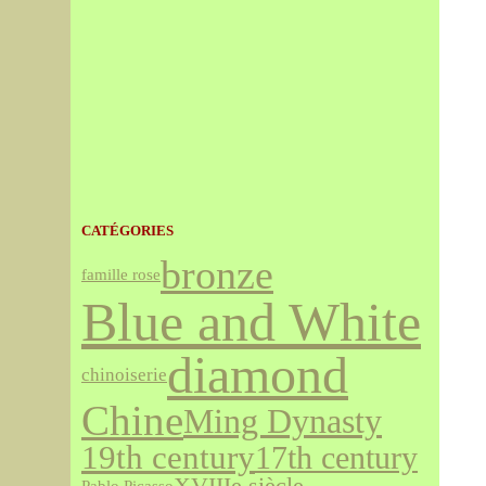
CATÉGORIES
bronze
famille rose
Blue and White
diamond
chinoiserie
Chine
Ming Dynasty
19th century
17th century
XVIIIe siècle