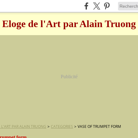
Eloge de l'Art par Alain Truong
Publicité
 L'ART PAR ALAIN TRUONG
>
CATEGORIES
>
VASE OF TRUMPET FORM
 trumpet form