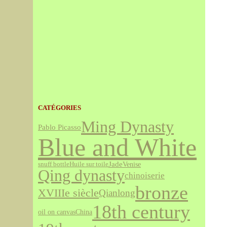
CATÉGORIES
Ming Dynasty
Pablo Picasso
Blue and White
Jade
Venise
snuff bottle
Huile sur toile
Qing dynasty
chinoiserie
bronze
XVIIIe siècle
Qianlong
18th century
oil on canvas
China