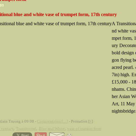
009
tional blue and white vase of trumpet form, 17th century
A Transition
nd white vas
mpet form, 1
ury Decorat
bold design 
gon flying b
acred pearl.
7in) high. E
£15,000 - 1
nhams. Chin
her Asian W
Art, 11 May
nightsbridge.
Alain Truong à 09:08 -
Commentaires [
…
]
- Permalien [
#
]
 century
,
Transitional
,
Blue and White
,
vase of trumpet form