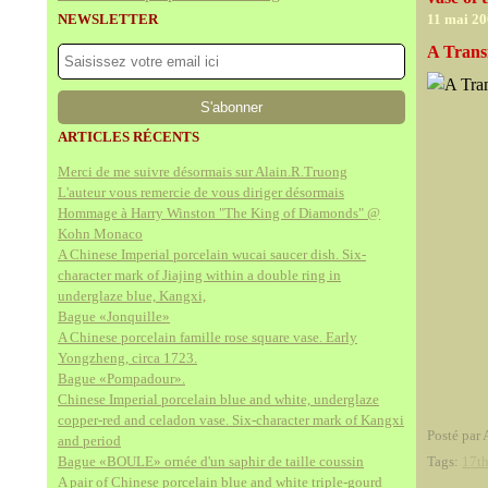
NEWSLETTER
11 mai 2
A Transi
ARTICLES RÉCENTS
Merci de me suivre désormais sur Alain.R.Truong
L'auteur vous remercie de vous diriger désormais
Hommage à Harry Winston "The King of Diamonds" @
Kohn Monaco
A Chinese Imperial porcelain wucai saucer dish. Six-
character mark of Jiajing within a double ring in
underglaze blue, Kangxi,
Bague «Jonquille»
A Chinese porcelain famille rose square vase. Early
Yongzheng, circa 1723.
Bague «Pompadour».
Chinese Imperial porcelain blue and white, underglaze
copper-red and celadon vase. Six-character mark of Kangxi
Posté par 
and period
Bague «BOULE» ornée d'un saphir de taille coussin
Tags:
17th
A pair of Chinese porcelain blue and white triple-gourd