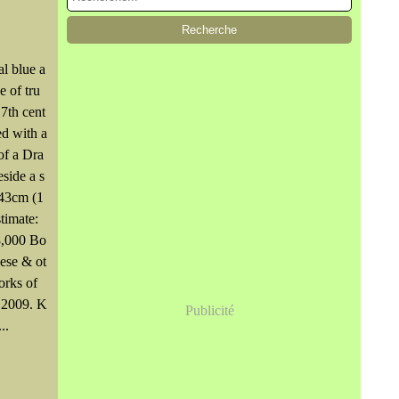
al blue a
e of tru
7th cent
ed with a
of a Dra
eside a s
 43cm (1
stimate:
8,000 Bo
ese & ot
orks of
 2009. K
Publicité
..