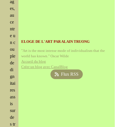
ag
es,
au
ce
ntr
e u
ELOGE DE L'ART PAR ALAIN TRUONG
n c
ou
"Art is the most intense mode of individualism that the
ple
world has known." Oscar Wilde
Accueil du blog
de
Créer un blog avec CanalBlog
di
Flux RSS
gn
itai
res
ass
is
sur
de
s tr