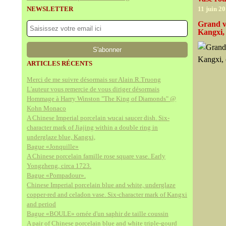
NEWSLETTER
11 juin 2
Grand v
Kangxi,
ARTICLES RÉCENTS
Merci de me suivre désormais sur Alain.R.Truong
L'auteur vous remercie de vous diriger désormais
Hommage à Harry Winston "The King of Diamonds" @
Kohn Monaco
A Chinese Imperial porcelain wucai saucer dish. Six-
character mark of Jiajing within a double ring in
underglaze blue, Kangxi,
Bague «Jonquille»
A Chinese porcelain famille rose square vase. Early
Yongzheng, circa 1723.
Bague «Pompadour».
Chinese Imperial porcelain blue and white, underglaze
copper-red and celadon vase. Six-character mark of Kangxi
and period
Bague «BOULE» ornée d'un saphir de taille coussin
A pair of Chinese porcelain blue and white triple-gourd