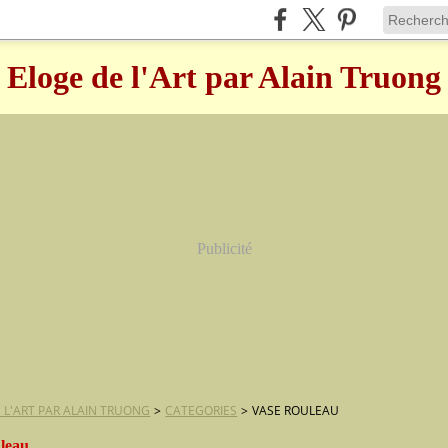
Eloge de l'Art par Alain Truong
Publicité
 L'ART PAR ALAIN TRUONG
>
CATEGORIES
>
VASE ROULEAU
uleau