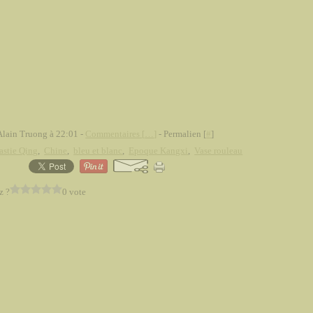
Alain Truong à 22:01 -
Commentaires [
…
]
- Permalien [
#
]
astie Qing
,
Chine
,
bleu et blanc
,
Epoque Kangxi
,
Vase rouleau
z ?
0 vote