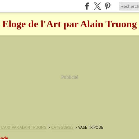
Eloge de l'Art par Alain Truong
Publicité
 L'ART PAR ALAIN TRUONG
>
CATEGORIES
>
VASE TRIPODE
pode