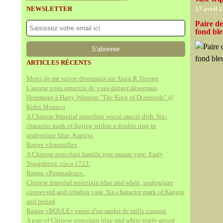
NEWSLETTER
17 avril 
Paire de
fond ble
ARTICLES RÉCENTS
Merci de me suivre désormais sur Alain.R.Truong
L'auteur vous remercie de vous diriger désormais
Hommage à Harry Winston "The King of Diamonds" @
Kohn Monaco
A Chinese Imperial porcelain wucai saucer dish. Six-
character mark of Jiajing within a double ring in
underglaze blue, Kangxi,
Bague «Jonquille»
A Chinese porcelain famille rose square vase. Early
Yongzheng, circa 1723.
Bague «Pompadour».
Chinese Imperial porcelain blue and white, underglaze
copper-red and celadon vase. Six-character mark of Kangxi
and period
Bague «BOULE» ornée d'un saphir de taille coussin
A pair of Chinese porcelain blue and white triple-gourd