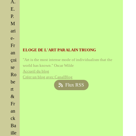
A.
E.
P.
M
ari
e-
Fr
ELOGE DE L'ART PAR ALAIN TRUONG
an
çoi
"Art is the most intense mode of individualism that the
world has known." Oscar Wilde
se
Accueil du blog
Ro
Créer un blog avec CanalBlog
be
Flux RSS
rt
&
Fr
an
ck
Ba
ille