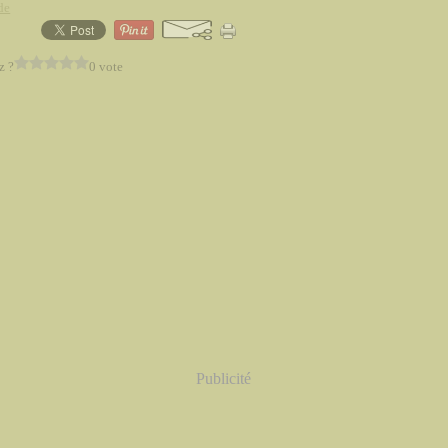
de
z ?
0 vote
Publicité