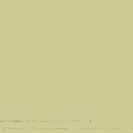
Alain Truong à 15:23 -
Commentaires [
…
]
- Permalien [
#
]
nze
,
Napoléon III
,
XIXe siècle
,
Daoguang
,
château de Saint-Cloud
,
et émaux cloi