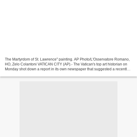
The Martyrdom of St. Lawrence" painting. AP Photo/L'Osservatore Romano,
HO, Zelo Colantoni VATICAN CITY (AP).- The Vatican's top art historian on
Monday shot down a report in its own newspaper that suggested a recently
discovered painting was a Caravaggio....