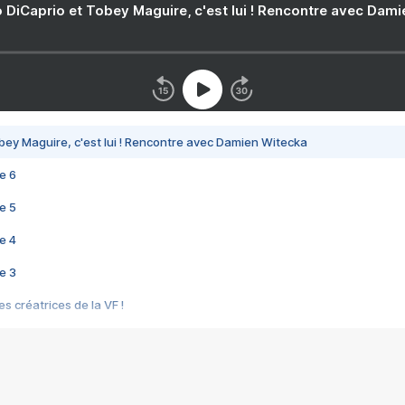
 DiCaprio et Tobey Maguire, c'est lui ! Rencontre avec Dam
bey Maguire, c'est lui ! Rencontre avec Damien Witecka
e 6
e 5
e 4
e 3
s créatrices de la VF !
e 2
e 1
e Mektoub My Love arrive enfin ! Rencontre avec Shaïn Boumedine et Sal