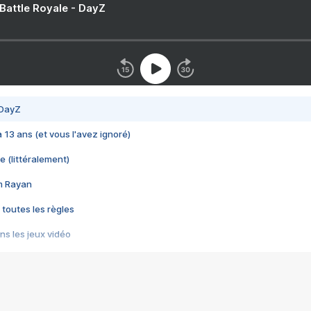
 Battle Royale - DayZ
 DayZ
 a 13 ans (et vous l'avez ignoré)
e (littéralement)
im Rayan
 toutes les règles
s les jeux vidéo
us choquant de Rockstar ? - Le scandale BULLY
e plus moche de Steam
du RÊVE tourne au CAUCHEMAR