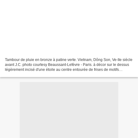
Tambour de pluie en bronze à patine verte. Vietnam, Dông Son, Ve-IIe siècle
avant J.C. photo courtesy Beaussant-Lefèvre - Paris. à décor sur le dessus
légèrement incisé d'une étoile au centre entourée de frises de motifs
géométriques. (Accidents). Diamètre...