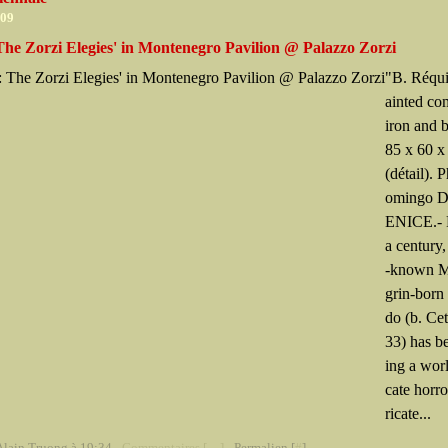
009
The Zorzi Elegies' in Montenegro Pavilion @ Palazzo Zorzi
"B. Réqui
ainted co
iron and 
85 x 60 x
(détail). 
omingo D
ENICE.- F
a century,
-known M
grin-born 
do (b. Cet
33) has b
ing a worl
cate horro
ricate...
Alain Truong à 19:34 -
Commentaires [
…
]
- Permalien [
#
]