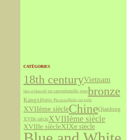
CATÉGORIES
18th century
Vietnam
bronze
famille rose
oil on canvas
bleu et blanc
Kangxi
Pablo Picasso
Huile sur toile
Chine
XVIIème siècle
Qianlong
XVIIIème siècle
XVIIe siècle
XVIIIe siècle
XIXe siècle
Blue and White