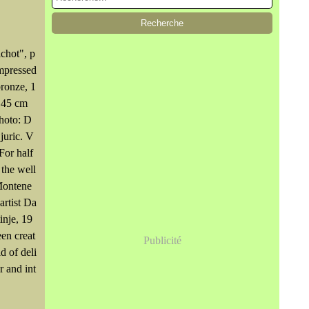
chot", p
mpressed
bronze, 1
 45 cm
Photo: D
juric. V
or half
 the well
ontene
artist Da
inje, 19
een creat
Publicité
d of deli
r and int