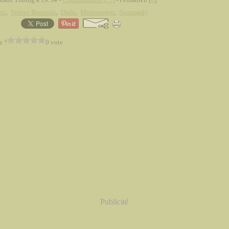
nce
,
Venice Biennale
,
Dado
,
Montenegro
,
Normandy
z ?
0 vote
Publicité