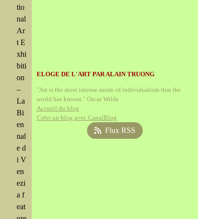
tio
nal
Ar
t E
xhi
biti
ELOGE DE L'ART PAR ALAIN TRUONG
on
–
"Art is the most intense mode of individualism that the
world has known." Oscar Wilde
La
Accueil du blog
Bi
Créer un blog avec CanalBlog
en
Flux RSS
nal
e d
i V
en
ezi
a f
eat
ure