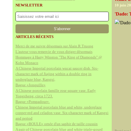
NEWSLETTER
10 juin 2
'Dado: 
ARTICLES RÉCENTS
Merci de me suivre désormais sur Alain.R.Truong
L'auteur vous remercie de vous diriger désormais
Hommage à Harry Winston "The King of Diamonds" @
Kohn Monaco
A Chinese Imperial porcelain wucai saucer dish. Six-
character mark of Jiajing within a double ring in
underglaze blue, Kangxi,
Bague «Jonquille»
A Chinese porcelain famille rose square vase. Early
Yongzheng, circa 1723.
Bague «Pompadour».
Chinese Imperial porcelain blue and white, underglaze
copper-red and celadon vase. Six-character mark of Kangxi
and period
Bague «BOULE» ornée d'un saphir de taille coussin
A pair of Chinese porcelain blue and white triple-gourd
Posté par 