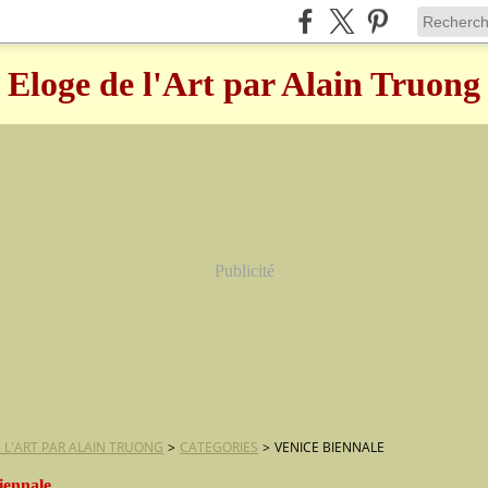
Eloge de l'Art par Alain Truong
Publicité
 L'ART PAR ALAIN TRUONG
>
CATEGORIES
>
VENICE BIENNALE
iennale